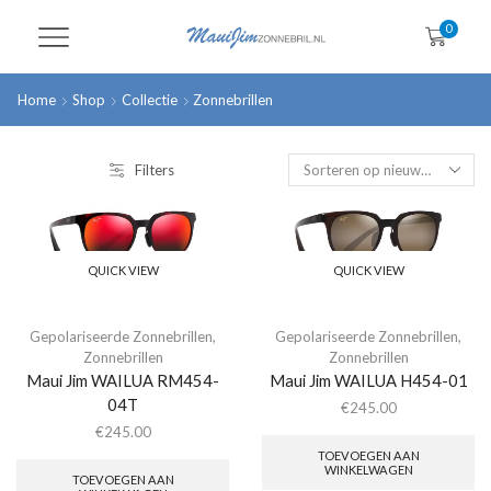
0
Home
Shop
Collectie
Zonnebrillen
Filters
QUICK VIEW
QUICK VIEW
Gepolariseerde Zonnebrillen
,
Gepolariseerde Zonnebrillen
,
Zonnebrillen
Zonnebrillen
Maui Jim WAILUA RM454-
Maui Jim WAILUA H454-01
04T
€
245.00
€
245.00
TOEVOEGEN AAN
WINKELWAGEN
TOEVOEGEN AAN