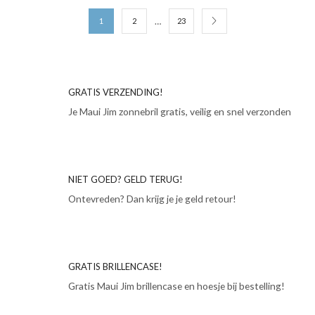
…
1
2
23
GRATIS VERZENDING!
Je Maui Jim zonnebril gratis, veilig en snel verzonden
NIET GOED? GELD TERUG!
Ontevreden? Dan krijg je je geld retour!
GRATIS BRILLENCASE!
Gratis Maui Jim brillencase en hoesje bij bestelling!