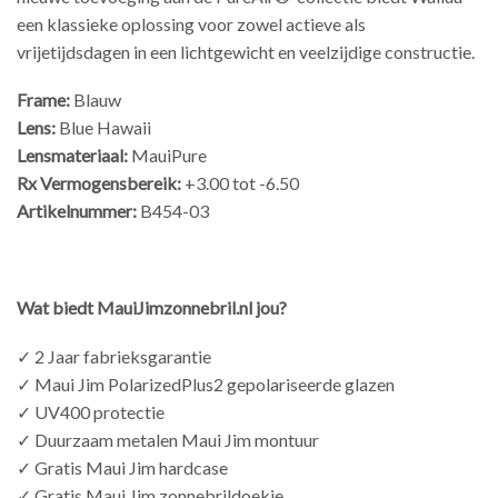
een klassieke oplossing voor zowel actieve als
vrijetijdsdagen in een lichtgewicht en veelzijdige constructie.
Frame:
Blauw
Lens:
Blue Hawaii
Lensmateriaal:
MauiPure
Rx Vermogensbereik:
+3.00 tot -6.50
Artikelnummer:
B454-03
Wat biedt MauiJimzonnebril.nl jou?
✓ 2 Jaar fabrieksgarantie
✓ Maui Jim PolarizedPlus2 gepolariseerde glazen
✓ UV400 protectie
✓ Duurzaam metalen Maui Jim montuur
✓ Gratis Maui Jim hardcase
✓ Gratis Maui Jim zonnebrildoekje