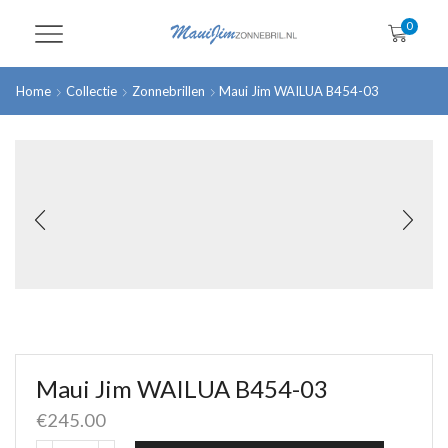
0
Home
Collectie
Zonnebrillen
Maui Jim WAILUA B454-03
Maui Jim WAILUA B454-03
€
245.00