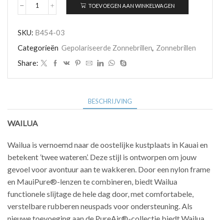
TOEVOEGEN AAN WINKELWAGEN
Maui
Jim
WAILUA
SKU:
B454-03
B454-
03
Categorieën
Gepolariseerde Zonnebrillen
,
Zonnebrillen
aantal
Share:
BESCHRIJVING
WAILUA
Wailua is vernoemd naar de oostelijke kustplaats in Kauai en
betekent ’twee wateren’. Deze stijl is ontworpen om jouw
gevoel voor avontuur aan te wakkeren. Door een nylon frame
en MauiPure®-lenzen te combineren, biedt Wailua
functionele slijtage de hele dag door, met comfortabele,
verstelbare rubberen neuspads voor ondersteuning. Als
nieuwe toevoeging aan de PureAir®-collectie biedt Wailua