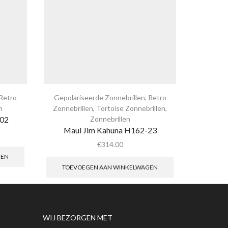
Retro
Gepolariseerde Zonnebrillen
,
Retro
Gepolari
n
Zonnebrillen
,
Tortoise Zonnebrillen
,
Zon
-02
Zonnebrillen
Maui 
Maui Jim Kahuna H162-23
€
314.00
GEN
TOEV
TOEVOEGEN AAN WINKELWAGEN
WIJ BEZORGEN MET