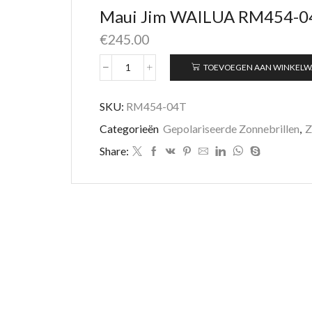
Maui Jim WAILUA RM454-0
€
245.00
TOEVOEGEN AAN WINKEL
Maui
Jim
WAILUA
SKU:
RM454-04T
RM454-
Categorieën
Gepolariseerde Zonnebrillen
,
Z
04T
aantal
Share: