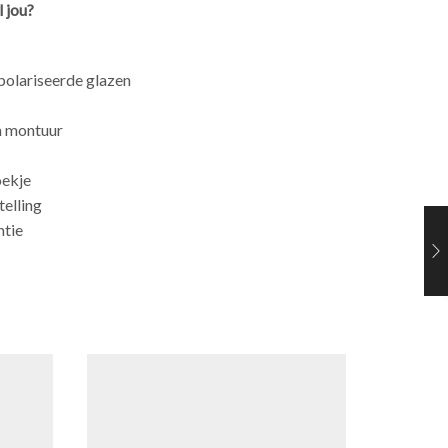
 jou?
polariseerde glazen
m montuur
oekje
telling
ntie