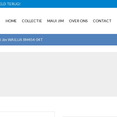
ELD TERUG!
GRATIS BRILLENCASE!
HOME
COLLECTIE
MAUI JIM
OVER ONS
CONTACT
i Jim WAILUA RM454-04T