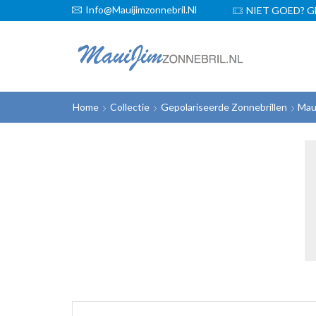
Info@mauijimzonnebril.nl
GRATIS VERZENDING!
NIET GOED? G
Home
Collectie
Gepolariseerde Zonnebrillen
Mau