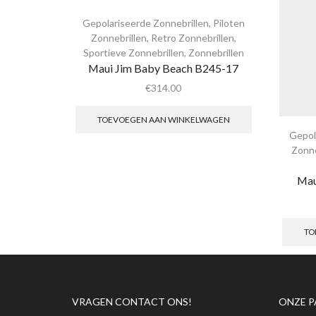
Gepolariseerde Zonnebrillen
,
Piloten
Zonnebrillen
,
Retro Zonnebrillen
,
Sportieve Zonnebrillen
,
Zonnebrillen
Maui Jim Baby Beach B245-17
€
314.00
TOEVOEGEN AAN WINKELWAGEN
Gepol
Zonne
Mau
TO
VRAGEN CONTACT ONS!
ONZE P