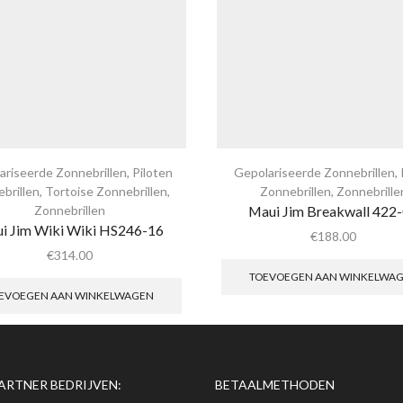
ariseerde Zonnebrillen
,
Piloten
Gepolariseerde Zonnebrillen
,
brillen
,
Tortoise Zonnebrillen
,
Zonnebrillen
,
Zonnebrille
Zonnebrillen
Maui Jim Breakwall 422
i Jim Wiki Wiki HS246-16
€
188.00
€
314.00
TOEVOEGEN AAN WINKELWA
EVOEGEN AAN WINKELWAGEN
ARTNER BEDRIJVEN:
BETAALMETHODEN