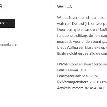
4T
WAILUA
Wailua is vernoemd naar de oos
wateren’. Deze stijl is ontwor
WAGEN
Door een nylon frame en Maui
functionele slijtage de hele d
neuspads voor ondersteuning. 
onnebrillen
biedt Wailua een klassieke oplo
lichtgewicht en veelzijdige con
Frame:
Rood en zwart tortoise
Lens:
Hawaii Lava
Lensmateriaal:
MauiPure
Rx Vermogensbereik:
+3.00 to
Artikelnummer:
RM454-04T