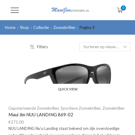
0
Home
Shop
Collectie
Zonnebrillen
Pagina 3
Filters
QUICK VIEW
Gepolariseerde Zonnebrillen
,
Sportieve Zonnebrillen
,
Zonnebrillen
Maui Jim NUU LANDING 869-02
€
271.00
NUU LANDING Nu’u Landing staat bekend om zijn overvloedige