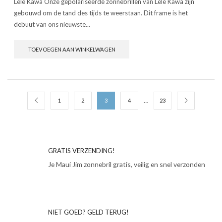
Lele Kawa Onze gepolariseerde zonnebrillen van Lele Kawa zijn
gebouwd om de tand des tijds te weerstaan. Dit frame is het
debuut van ons nieuwste...
TOEVOEGEN AAN WINKELWAGEN
…
1
2
3
4
23
GRATIS VERZENDING!
Je Maui Jim zonnebril gratis, veilig en snel verzonden
NIET GOED? GELD TERUG!