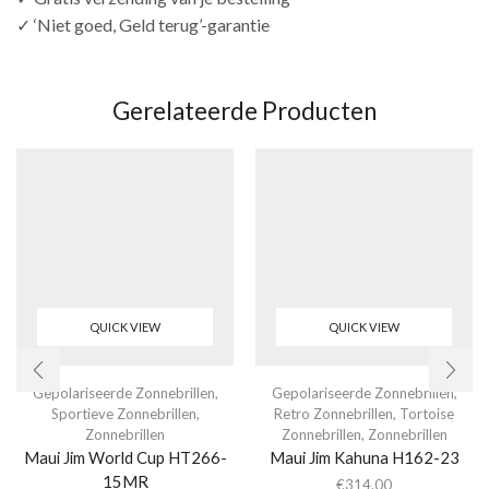
✓ ‘Niet goed, Geld terug’-garantie
Gerelateerde Producten
QUICK VIEW
QUICK VIEW
Gepolariseerde Zonnebrillen
,
Gepolariseerde Zonnebrillen
,
Sportieve Zonnebrillen
,
Retro Zonnebrillen
,
Tortoise
Zonnebrillen
Zonnebrillen
,
Zonnebrillen
Maui Jim World Cup HT266-
Maui Jim Kahuna H162-23
15MR
€
314.00