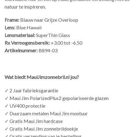
natuur te inspireren.
Frame:
Blauw naar Grijze Overloop
Lens:
Blue Hawaii
Lensmateriaal:
SuperThin Glass
Rx Vermogensbereik:
+3.00 tot -6.50
Artikelnummer:
B894-03
Wat biedt MauiJimzonnebril.nl jou?
✓ 2 Jaar fabrieksgarantie
✓ Maui Jim PolarizedPlus2 gepolariseerde glazen
✓ UV400 protectie
✓ Duurzaam metalen Maui Jim montuur
✓ Gratis Maui Jim hardcase
✓ Gratis Maui Jim zonnebrildoekje
✓ Gratis verzending van je bestelling