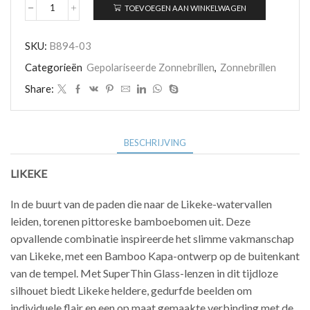
TOEVOEGEN AAN WINKELWAGEN
Maui
Jim
LIKEKE
SKU:
B894-03
B894-
03
Categorieën
Gepolariseerde Zonnebrillen
,
Zonnebrillen
aantal
Share:
BESCHRIJVING
LIKEKE
In de buurt van de paden die naar de Likeke-watervallen
leiden, torenen pittoreske bamboebomen uit. Deze
opvallende combinatie inspireerde het slimme vakmanschap
van Likeke, met een Bamboo Kapa-ontwerp op de buitenkant
van de tempel. Met SuperThin Glass-lenzen in dit tijdloze
silhouet biedt Likeke heldere, gedurfde beelden om
individuele flair en een op maat gemaakte verbinding met de