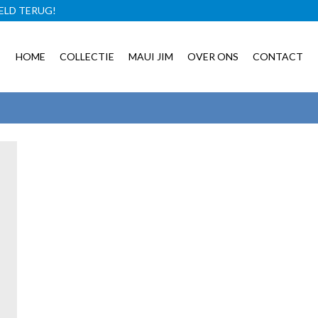
ELD TERUG!
GRATIS BRILLENCASE!
HOME
COLLECTIE
MAUI JIM
OVER ONS
CONTACT