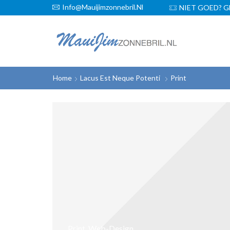
Info@mauijimzonnebril.nl
GRATIS VERZENDING!
NIET GOED? G
Home
Lacus Est Neque Potenti
Print
Print
,
Web-Design