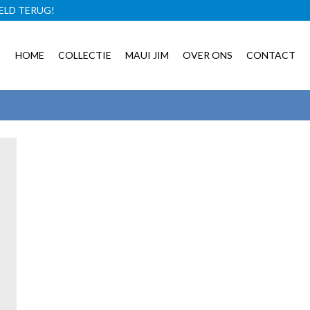
ELD TERUG!
GRATIS BRILLENCASE!
HOME
COLLECTIE
MAUI JIM
OVER ONS
CONTACT