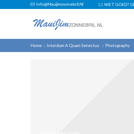
Info@mauijimzonnebril.nl
GRATIS VERZENDING!
NIET GOED? G
Home
Interdum A Quam Senectus
Photography
Photography
,
Video