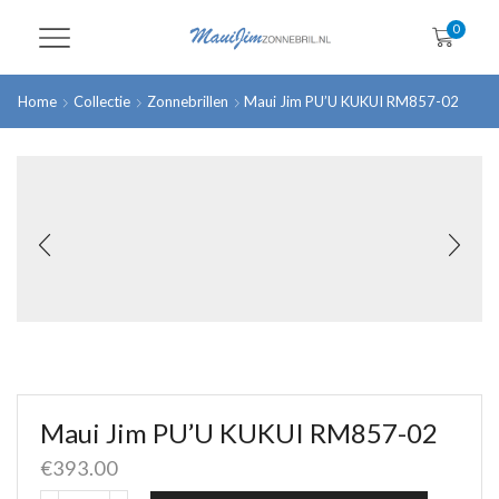
0
Home
Collectie
Zonnebrillen
Maui Jim PU’U KUKUI RM857-02
Maui Jim PU’U KUKUI RM857-02
€
393.00