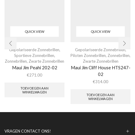
QUICK VIEW
QUICK VIEW
Gepolariseerde Zonnebrillen
,
Gepolariseerde Zonnebrillen
,
Sportieve Zonnebrillen
,
Piloten Zonnebrillen
,
Zonnebrillen
,
Zonnebrillen
,
Zwarte Zonnebrillen
Zwarte Zonnebrillen
Maui Jim Peahi 202-02
Maui Jim Cliff House HTS247-
02
€
271.00
€
314.00
TOEVOEGEN AAN
WINKELWAGEN
TOEVOEGEN AAN
WINKELWAGEN
VRAGEN CONTACT ONS!