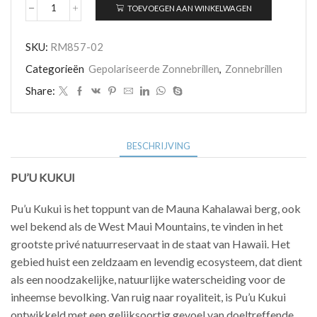
TOEVOEGEN AAN WINKELWAGEN
Maui
Jim
PU’U
SKU:
RM857-02
KUKUI
RM857-
Categorieën
Gepolariseerde Zonnebrillen
,
Zonnebrillen
02
aantal
Share:
BESCHRIJVING
PU’U KUKUI
Pu’u Kukui is het toppunt van de Mauna Kahalawai berg, ook
wel bekend als de West Maui Mountains, te vinden in het
grootste privé natuurreservaat in de staat van Hawaii. Het
gebied huist een zeldzaam en levendig ecosysteem, dat dient
als een noodzakelijke, natuurlijke waterscheiding voor de
inheemse bevolking. Van ruig naar royaliteit, is Pu’u Kukui
ontwikkeld met een gelijksoortig gevoel van doeltreffende