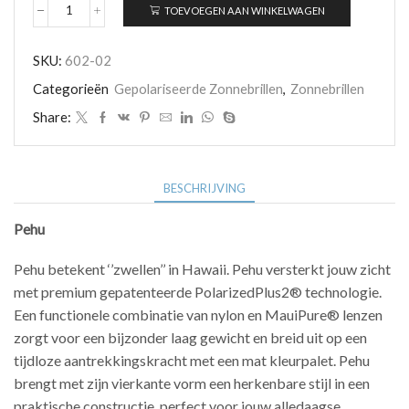
TOEVOEGEN AAN WINKELWAGEN
Maui
Jim
Pehu
SKU:
602-02
602-
02
Categorieën
Gepolariseerde Zonnebrillen
,
Zonnebrillen
aantal
Share:
BESCHRIJVING
Pehu
Pehu betekent ‘’zwellen’’ in Hawaii. Pehu versterkt jouw zicht
met premium gepatenteerde PolarizedPlus2
®
technologie.
Een functionele combinatie van nylon en MauiPure
®
lenzen
zorgt voor een bijzonder laag gewicht en breid uit op een
tijdloze aantrekkingskracht met een mat kleurpalet. Pehu
brengt met zijn vierkante vorm een herkenbare stijl in een
praktische constructie, perfect voor jouw alledaagse