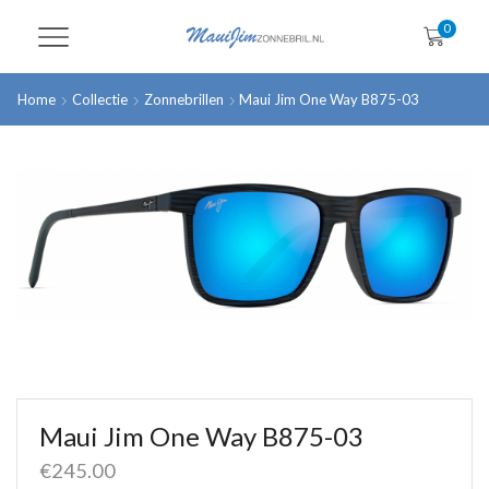
0
Home
Collectie
Zonnebrillen
Maui Jim One Way B875-03
Maui Jim One Way B875-03
€
245.00