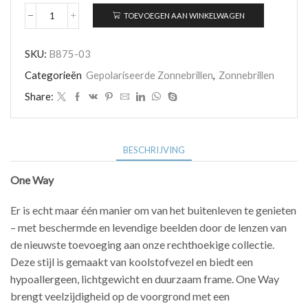
TOEVOEGEN AAN WINKELWAGEN
Maui
Jim
One
SKU:
B875-03
Way
B875-
Categorieën
Gepolariseerde Zonnebrillen
,
Zonnebrillen
03
aantal
Share:
BESCHRIJVING
One Way
Er is echt maar één manier om van het buitenleven te genieten
– met beschermde en levendige beelden door de lenzen van
de nieuwste toevoeging aan onze rechthoekige collectie.
Deze stijl is gemaakt van koolstofvezel en biedt een
hypoallergeen, lichtgewicht en duurzaam frame. One Way
brengt veelzijdigheid op de voorgrond met een