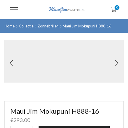
0
Home
Collectie
Zonnebrillen
Maui Jim Mokupuni H888-16
Maui Jim Mokupuni H888-16
€
293.00