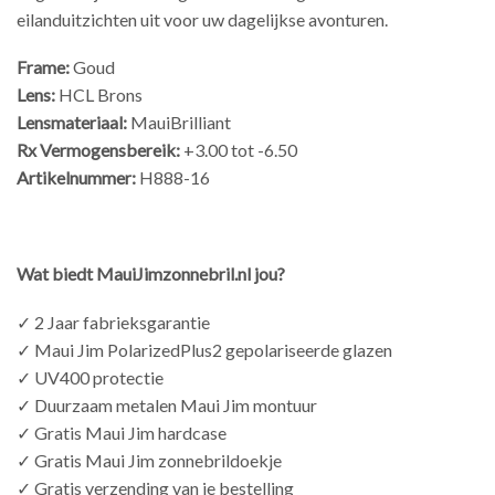
eilanduitzichten uit voor uw dagelijkse avonturen.
Frame:
Goud
Lens:
HCL Brons
Lensmateriaal:
MauiBrilliant
Rx Vermogensbereik:
+3.00 tot -6.50
Artikelnummer:
H888-16
Wat biedt MauiJimzonnebril.nl jou?
✓ 2 Jaar fabrieksgarantie
✓ Maui Jim PolarizedPlus2 gepolariseerde glazen
✓ UV400 protectie
✓ Duurzaam metalen Maui Jim montuur
✓ Gratis Maui Jim hardcase
✓ Gratis Maui Jim zonnebrildoekje
✓ Gratis verzending van je bestelling