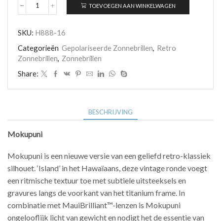
TOEVOEGEN AAN WINKELWAGEN
Maui
Jim
Mokupuni
SKU:
H888-16
H888-
16
Categorieën
Gepolariseerde Zonnebrillen
,
Retro
aantal
Zonnebrillen
,
Zonnebrillen
Share:
BESCHRIJVING
Mokupuni
Mokupuni is een nieuwe versie van een geliefd retro-klassiek
silhouet. ‘Island’ in het Hawaïaans, deze vintage ronde voegt
een ritmische textuur toe met subtiele uitsteeksels en
gravures langs de voorkant van het titanium frame. In
combinatie met MauiBrilliant™-lenzen is Mokupuni
ongelooflijk licht van gewicht en nodigt het de essentie van