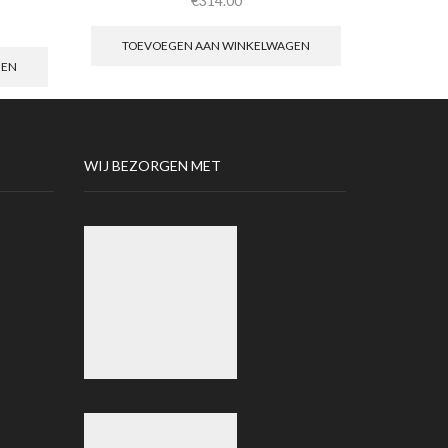
€
314.00
TOEVOEGEN AAN WINKELWAGEN
TOEV
GEN
WIJ BEZORGEN MET