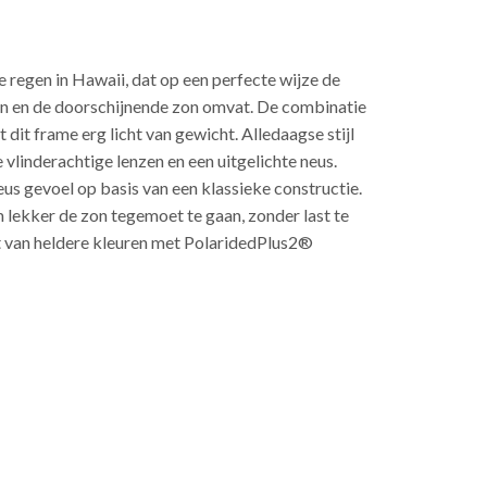
e regen in Hawaii, dat op een perfecte wijze de
n en de doorschijnende zon omvat. De combinatie
it frame erg licht van gewicht. Alledaagse stijl
linderachtige lenzen en een uitgelichte neus.
eus gevoel op basis van een klassieke constructie.
m lekker de zon tegemoet te gaan, zonder last te
et van heldere kleuren met PolaridedPlus2®