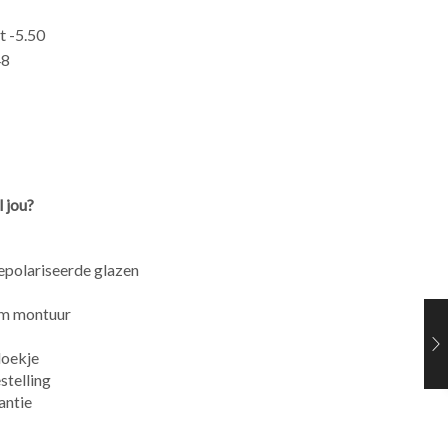
t -5.50
48
 jou?
polariseerde glazen
m montuur
doekje
stelling
antie