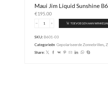
Maui Jim Liquid Sunshine B
€
195.00
TOEVOEGEN AAN WINKEL
Maui
Jim
Liquid
SKU:
B601-03
Sunshine
Categorieën
Gepolariseerde Zonnebrillen
,
Z
B601-
03
Share:
aantal