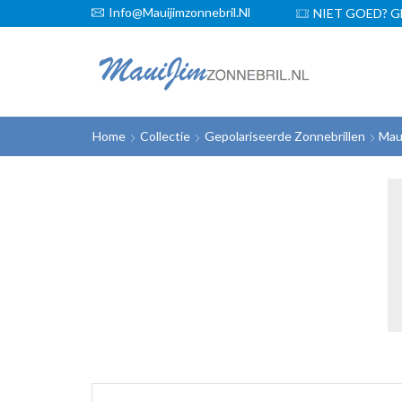
Info@mauijimzonnebril.nl
GRATIS VERZENDING!
NIET GOED? G
Home
Collectie
Gepolariseerde Zonnebrillen
Mau