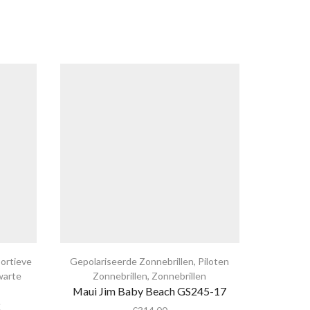
ortieve
Gepolariseerde Zonnebrillen
,
Piloten
Gepolaris
warte
Zonnebrillen
,
Zonnebrillen
Zon
Maui Jim Baby Beach GS245-17
Maui Ji
2