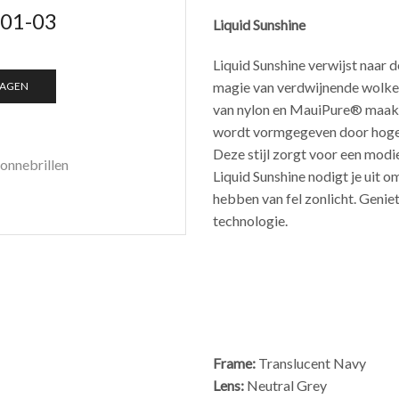
601-03
Liquid Sunshine
Liquid Sunshine verwijst naar d
magie van verdwijnende wolke
WAGEN
van nylon en MauiPure® maakt d
wordt vormgegeven door hoge v
Deze stijl zorgt voor een modi
onnebrillen
Liquid Sunshine nodigt je uit o
hebben van fel zonlicht. Geni
technologie.
Frame:
Translucent Navy
Lens:
Neutral Grey