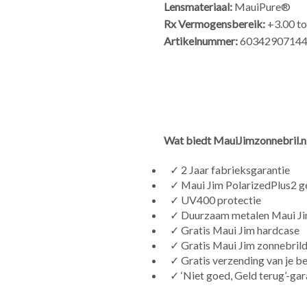
Lensmateriaal:
MauiPure®
Rx Vermogensbereik:
+3.00 to
Artikelnummer:
6034290714
Wat biedt MauiJimzonnebril.nl
✓ 2 Jaar fabrieksgarantie
✓ Maui Jim PolarizedPlus2 ge
✓ UV400 protectie
✓ Duurzaam metalen Maui Ji
✓ Gratis Maui Jim hardcase
✓ Gratis Maui Jim zonnebril
✓ Gratis verzending van je be
✓ ‘Niet goed, Geld terug’-gar