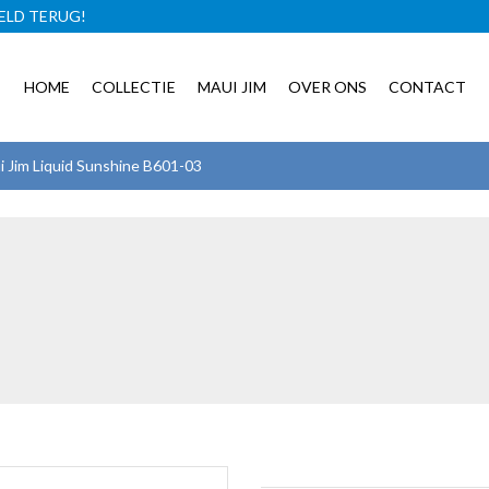
ELD TERUG!
GRATIS BRILLENCASE!
HOME
COLLECTIE
MAUI JIM
OVER ONS
CONTACT
i Jim Liquid Sunshine B601-03