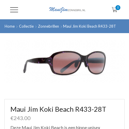
0
Home
Collectie
Zonnebrillen
Maui Jim Koki Beach R433-28T
Maui Jim Koki Beach R433-28T
€
243.00
Deze Maui Jim Koki Beach is een hippe unisex