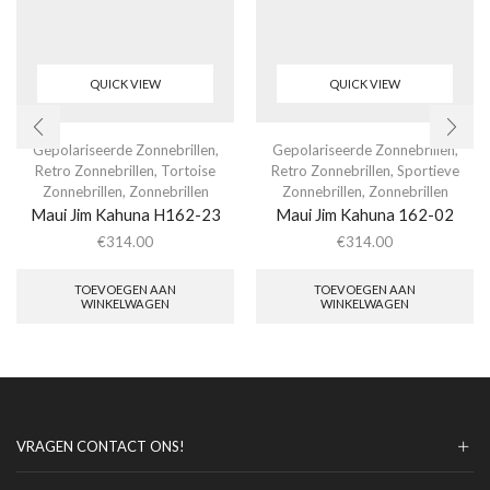
QUICK VIEW
QUICK VIEW
Gepolariseerde Zonnebrillen
,
Gepolariseerde Zonnebrillen
,
Retro Zonnebrillen
,
Tortoise
Retro Zonnebrillen
,
Sportieve
Zonnebrillen
,
Zonnebrillen
Zonnebrillen
,
Zonnebrillen
Maui Jim Kahuna H162-23
Maui Jim Kahuna 162-02
€
314.00
€
314.00
TOEVOEGEN AAN
TOEVOEGEN AAN
WINKELWAGEN
WINKELWAGEN
VRAGEN CONTACT ONS!