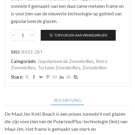
zonnebril gemaakt van een duurzame metalen frame en
is voorzien van de nieuwste technologie op gebied van
gepolariseerde glazen.
TOEVOEGEN AAN WINKELWAGEN
Maui
Jim
Koki
SKU:
R433-28T
Beach
R433-
Categorieën
Gepolariseerde Zonnebrillen
,
Retro
28T
Zonnebrillen
,
Tortoise Zonnebrillen
,
Zonnebrillen
aantal
Share:
BESCHRIJVING
De Maui Jim Koki Beach is een unisex zonnebril met glazen
die zijn voorzien van de PolarizedPlus-technologie (link) van
Maui Jim. Het frame is gemaakt van sterk en