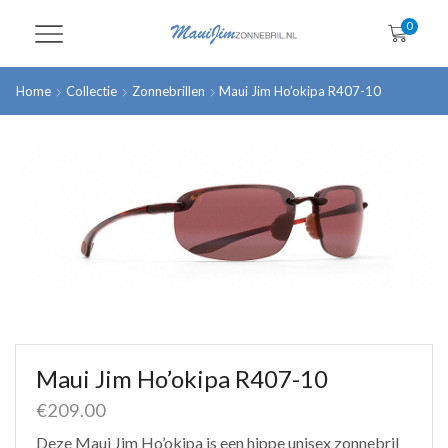
0
Home
Collectie
Zonnebrillen
Maui Jim Ho’okipa R407-10
Maui Jim Ho’okipa R407-10
€
209.00
Deze Maui Jim Ho’okipa is een hippe unisex zonnebril