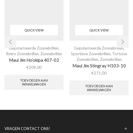
QUICK VIEW
QUICK VIEW
Gepolariseerde Zonnebrillen
,
Gepolariseerde Zonnebrillen
,
Retro Zonnebrillen
,
Zonnebrillen
Sportieve Zonnebrillen
,
Tortoise
Zonnebrillen
,
Zonnebrillen
Maui Jim Ho’okipa 407-02
Maui Jim Stingray H103-10
€
209.00
€
271.00
TOEVOEGEN AAN
WINKELWAGEN
TOEVOEGEN AAN
WINKELWAGEN
VRAGEN CONTACT ONS!