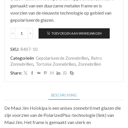
gemaakt van een duurzame metalen frame en is
voorzien van de nieuwste technologie op gebied van
gepolariseerde glazen.
TOEVOEGEN AAN WINKELWAGEN
Maui
Jim
Ho'okipa
SKU:
R407-10
R407-
10
Categorieën
Gepolariseerde Zonnebrillen
,
Retro
aantal
Zonnebrillen
,
Tortoise Zonnebrillen
,
Zonnebrillen
Share:
BESCHRIJVING
De Maui Jim Ho’okipa is een unisex zonnebril met glazen die
zijn voorzien van de PolarizedPlus-technologie (link) van
Maui Jim. Het frame is gemaakt van sterk en