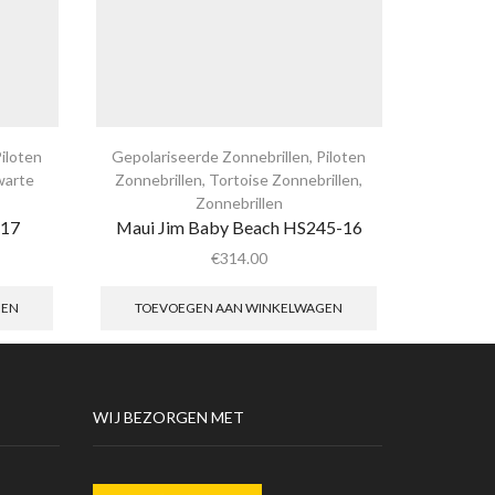
iloten
Gepolariseerde Zonnebrillen
,
Piloten
Gepolaris
warte
Zonnebrillen
,
Tortoise Zonnebrillen
,
Zonnebr
Zonnebrillen
-17
Maui Jim Baby Beach HS245-16
Ma
€
314.00
GEN
TOEVOEGEN AAN WINKELWAGEN
TOEV
WIJ BEZORGEN MET