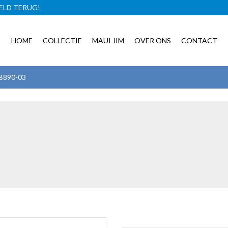
ELD TERUG!
GRATIS BRILLENCASE!
HOME
COLLECTIE
MAUI JIM
OVER ONS
CONTACT
 B890-03