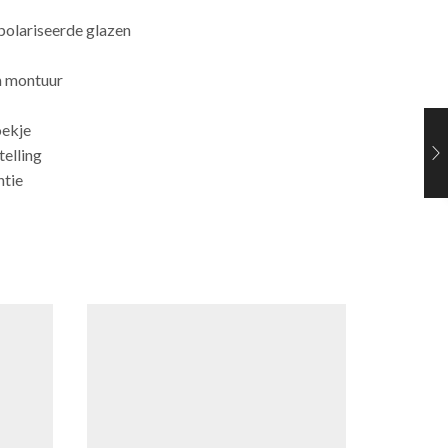
polariseerde glazen
m montuur
oekje
telling
ntie