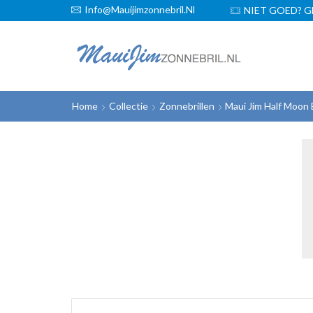
Info@mauijimzonnebril.nl
GRATIS VERZENDING!
NIET GOED? G
Home
Collectie
Zonnebrillen
Maui Jim Half Moon