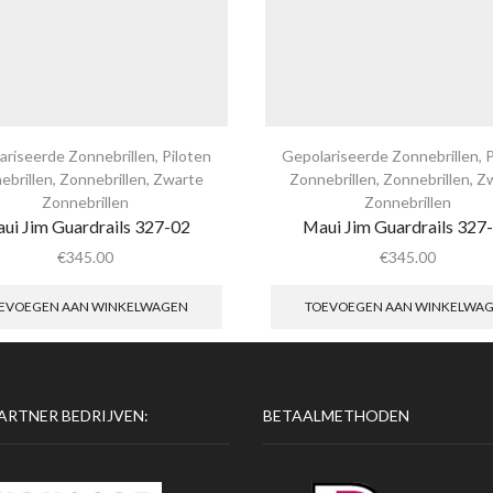
ariseerde Zonnebrillen
,
Piloten
Gepolariseerde Zonnebrillen
,
P
ebrillen
,
Zonnebrillen
,
Zwarte
Zonnebrillen
,
Zonnebrillen
,
Z
Zonnebrillen
Zonnebrillen
ui Jim Guardrails 327-02
Maui Jim Guardrails 327
€
345.00
€
345.00
EVOEGEN AAN WINKELWAGEN
TOEVOEGEN AAN WINKELWA
ARTNER BEDRIJVEN:
BETAALMETHODEN