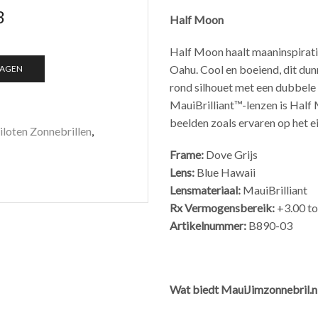
3
Half Moon
Half Moon haalt maaninspirati
Oahu. Cool en boeiend, dit dun
WAGEN
rond silhouet met een dubbele 
MauiBrilliant™-lenzen is Half 
beelden zoals ervaren op het e
iloten Zonnebrillen
,
Frame:
Dove Grijs
Lens:
Blue Hawaii
Lensmateriaal:
MauiBrilliant
Rx Vermogensbereik:
+3.00 to
Artikelnummer:
B890-03
Wat biedt MauiJimzonnebril.nl