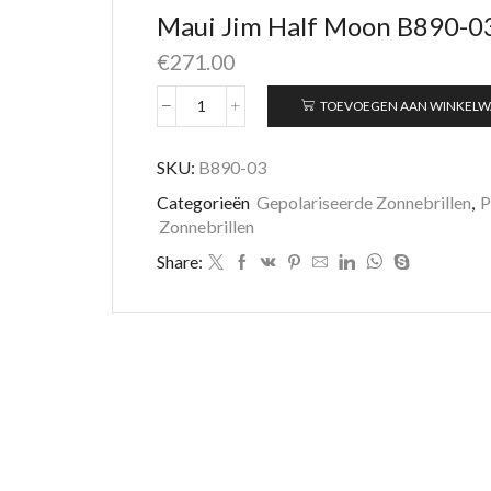
Maui Jim Half Moon B890-0
€
271.00
TOEVOEGEN AAN WINKEL
Maui
Jim
Half
SKU:
B890-03
Moon
Categorieën
Gepolariseerde Zonnebrillen
,
P
B890-
03
Zonnebrillen
aantal
Share: