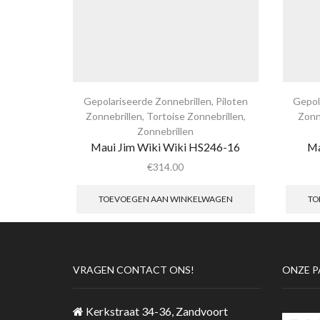
Gepolariseerde Zonnebrillen
,
Piloten
Gepol
Zonnebrillen
,
Tortoise Zonnebrillen
,
Zonn
Zonnebrillen
Maui Jim Wiki Wiki HS246-16
Ma
€
314.00
TOEVOEGEN AAN WINKELWAGEN
TO
VRAGEN CONTACT ONS!
ONZE P
Kerkstraat 34-36, Zandvoort