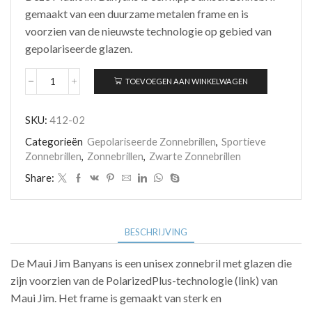
gemaakt van een duurzame metalen frame en is
voorzien van de nieuwste technologie op gebied van
gepolariseerde glazen.
TOEVOEGEN AAN WINKELWAGEN
Maui
Jim
Banyans
SKU:
412-02
412-
02
Categorieën
Gepolariseerde Zonnebrillen
,
Sportieve
aantal
Zonnebrillen
,
Zonnebrillen
,
Zwarte Zonnebrillen
Share:
BESCHRIJVING
De Maui Jim Banyans is een unisex zonnebril met glazen die
zijn voorzien van de PolarizedPlus-technologie (link) van
Maui Jim. Het frame is gemaakt van sterk en