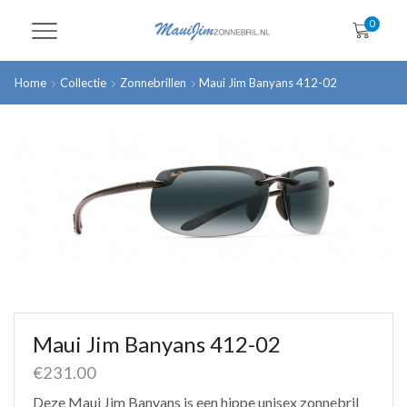
0
Home
Collectie
Zonnebrillen
Maui Jim Banyans 412-02
Maui Jim Banyans 412-02
€
231.00
Deze Maui Jim Banyans is een hippe unisex zonnebril