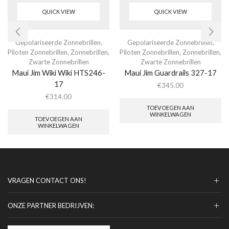
QUICK VIEW
QUICK VIEW
Gepolariseerde Zonnebrillen
,
Gepolariseerde Zonnebrillen
,
Piloten Zonnebrillen
,
Zonnebrillen
,
Piloten Zonnebrillen
,
Zonnebrillen
,
Zwarte Zonnebrillen
Zwarte Zonnebrillen
Maui Jim Wiki Wiki HTS246-
Maui Jim Guardrails 327-17
17
€
345.00
€
314.00
TOEVOEGEN AAN
WINKELWAGEN
TOEVOEGEN AAN
WINKELWAGEN
VRAGEN CONTACT ONS!
ONZE PARTNER BEDRIJVEN: