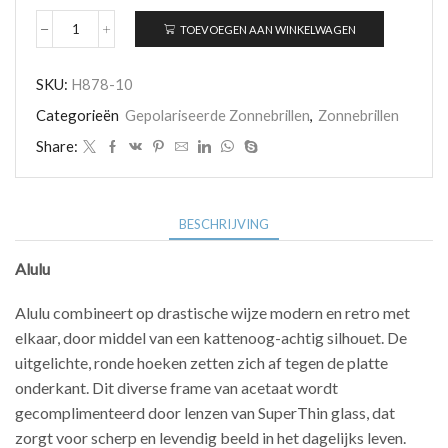
TOEVOEGEN AAN WINKELWAGEN
Maui
Jim
Alulu
SKU:
H878-10
H878-
10
Categorieën
Gepolariseerde Zonnebrillen
,
Zonnebrillen
aantal
Share:
BESCHRIJVING
Alulu
Alulu combineert op drastische wijze modern en retro met
elkaar, door middel van een kattenoog-achtig silhouet. De
uitgelichte, ronde hoeken zetten zich af tegen de platte
onderkant. Dit diverse frame van acetaat wordt
gecomplimenteerd door lenzen van SuperThin glass, dat
zorgt voor scherp en levendig beeld in het dagelijks leven.