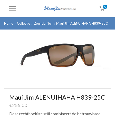
0
Home
Collectie
Zonnebrillen
Maui Jim ALENUIHAHA H839-25C
Maui Jim ALENUIHAHA H839-25C
€
255.00
Deze rechthoekige stijl combineert de betrouwbare