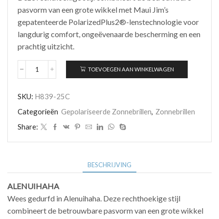
pasvorm van een grote wikkel met Maui Jim’s
gepatenteerde PolarizedPlus2®-lenstechnologie voor
langdurig comfort, ongeëvenaarde bescherming en een
prachtig uitzicht.
TOEVOEGEN AAN WINKELWAGEN
Maui
Jim
ALENUIHAHA
SKU:
H839-25C
H839-
25C
Categorieën
Gepolariseerde Zonnebrillen
,
Zonnebrillen
aantal
Share:
BESCHRIJVING
ALENUIHAHA
Wees gedurfd in Alenuihaha. Deze rechthoekige stijl
combineert de betrouwbare pasvorm van een grote wikkel