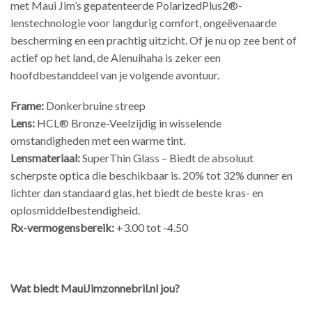
met Maui Jim’s gepatenteerde PolarizedPlus2®-
lenstechnologie voor langdurig comfort, ongeëvenaarde
bescherming en een prachtig uitzicht. Of je nu op zee bent of
actief op het land, de Alenuihaha is zeker een
hoofdbestanddeel van je volgende avontuur.
Frame:
Donkerbruine streep
Lens:
HCL® Bronze-Veelzijdig in wisselende
omstandigheden met een warme tint.
Lensmateriaal:
SuperThin Glass – Biedt de absoluut
scherpste optica die beschikbaar is. 20% tot 32% dunner en
lichter dan standaard glas, het biedt de beste kras- en
oplosmiddelbestendigheid.
Rx-vermogensbereik:
+3.00 tot -4.50
Wat biedt MauiJimzonnebril.nl jou?