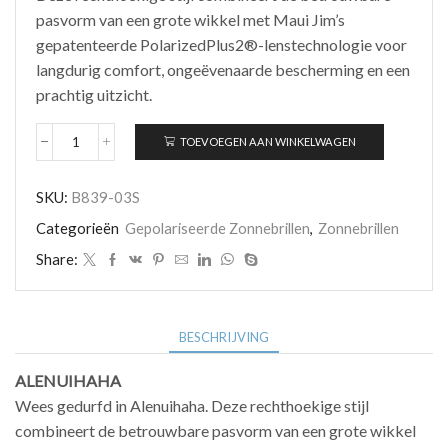
pasvorm van een grote wikkel met Maui Jim’s
gepatenteerde PolarizedPlus2®-lenstechnologie voor
langdurig comfort, ongeëvenaarde bescherming en een
prachtig uitzicht.
TOEVOEGEN AAN WINKELWAGEN
Maui
Jim
ALENUIHAHA
SKU:
B839-03S
B839-
03S
Categorieën
Gepolariseerde Zonnebrillen
,
Zonnebrillen
aantal
Share:
BESCHRIJVING
ALENUIHAHA
Wees gedurfd in Alenuihaha. Deze rechthoekige stijl
combineert de betrouwbare pasvorm van een grote wikkel