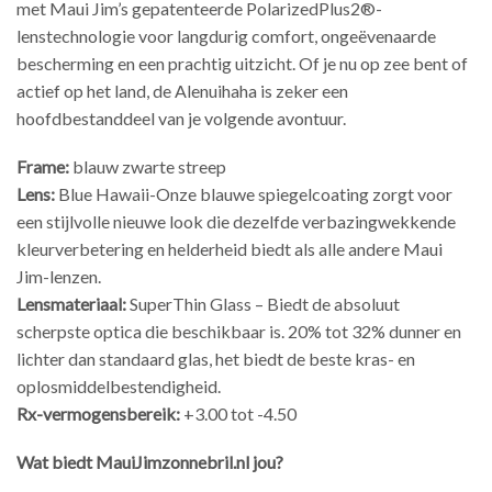
met Maui Jim’s gepatenteerde PolarizedPlus2®-
lenstechnologie voor langdurig comfort, ongeëvenaarde
bescherming en een prachtig uitzicht. Of je nu op zee bent of
actief op het land, de Alenuihaha is zeker een
hoofdbestanddeel van je volgende avontuur.
Frame:
blauw zwarte streep
Lens:
Blue Hawaii-Onze blauwe spiegelcoating zorgt voor
een stijlvolle nieuwe look die dezelfde verbazingwekkende
kleurverbetering en helderheid biedt als alle andere Maui
Jim-lenzen.
Lensmateriaal:
SuperThin Glass – Biedt de absoluut
scherpste optica die beschikbaar is. 20% tot 32% dunner en
lichter dan standaard glas, het biedt de beste kras- en
oplosmiddelbestendigheid.
Rx-vermogensbereik:
+3.00 tot -4.50
Wat biedt MauiJimzonnebril.nl jou?