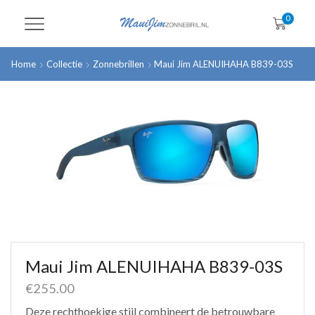
0
Home
Collectie
Zonnebrillen
Maui Jim ALENUIHAHA B839-03S
Maui Jim ALENUIHAHA B839-03S
€
255.00
Deze rechthoekige stijl combineert de betrouwbare